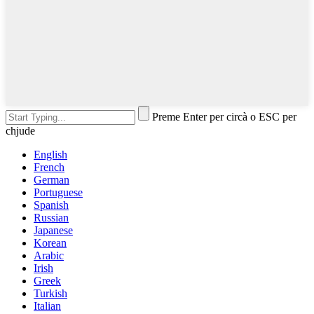
Preme Enter per circà o ESC per
chjude
English
French
German
Portuguese
Spanish
Russian
Japanese
Korean
Arabic
Irish
Greek
Turkish
Italian