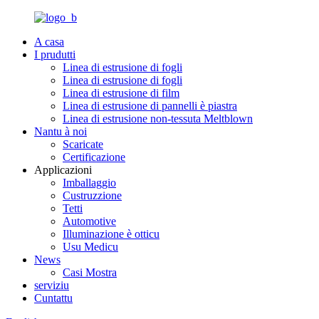
A casa
I prudutti
Linea di estrusione di fogli
Linea di estrusione di fogli
Linea di estrusione di film
Linea di estrusione di pannelli è piastra
Linea di estrusione non-tessuta Meltblown
Nantu à noi
Scaricate
Certificazione
Applicazioni
Imballaggio
Custruzzione
Tetti
Automotive
Illuminazione è otticu
Usu Medicu
News
Casi Mostra
serviziu
Cuntattu