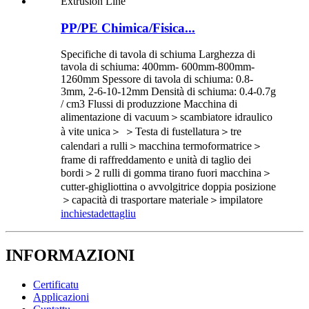
PP/PE Chimica/Fisica...
Specifiche di tavola di schiuma Larghezza di
tavola di schiuma: 400mm- 600mm-800mm-
1260mm Spessore di tavola di schiuma: 0.8-
3mm, 2-6-10-12mm Densità di schiuma: 0.4-0.7g
/ cm3 Flussi di produzzione Macchina di
alimentazione di vacuum＞scambiatore idraulico
à vite unica＞ ＞Testa di fustellatura＞tre
calendari a rulli＞macchina termoformatrice＞
frame di raffreddamento e unità di taglio dei
bordi＞2 rulli di gomma tirano fuori macchina＞
cutter-ghigliottina o avvolgitrice doppia posizione
＞capacità di trasportare materiale＞impilatore
inchiesta
dettagliu
INFORMAZIONI
Certificatu
Applicazioni