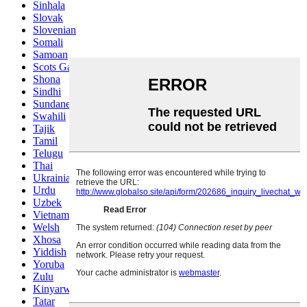
Sinhala
Slovak
Slovenian
Somali
Samoan
Scots Gaelic
Shona
Sindhi
Sundanese
Swahili
Tajik
Tamil
Telugu
Thai
Ukrainian
Urdu
Uzbek
Vietnamese
Welsh
Xhosa
Yiddish
Yoruba
Zulu
Kinyarwanda
Tatar