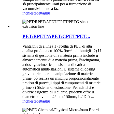
sò principalmente usati per a furmazione di
vacuum.Mantene a faza...
inchiesta
dettagliu
PET/RPET/APET/CPET/PET...
Vantaghji di a linea 1) Foglia di PET di alta
qualità prodotta cù 100% fiocchi di buttiglia 2) U
sistema di gestione di a materia prima include u
almacenamentu di a materia prima, l'asciugatura,
a dosa gravimetrica, u sistema di carica
automaticu multi-stazioni.U sistema di dosing
gravimetricu per a manipulazione di materie
prime, pò realizà un mischju proporzionalmente
precisu di parechji tippi di cumpunenti di materie
prime.3) Sistema di estrusione: Per adattà à e
diverse esigenze di u cliente, pudemu offre u
diametru di viti da 45mm-150mm, L / D fr ...
inchiesta
dettagliu