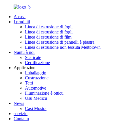
A casa
I prudutti
Linea di estrusione di fogli
Linea di estrusione di fogli
Linea di estrusione di film
Linea di estrusione di pannelli è piastra
Linea di estrusione non-tessuta Meltblown
Nantu à noi
Scaricate
Certificazione
Applicazioni
Imballaggio
Custruzzione
Tetti
Automotive
Illuminazione è otticu
Usu Medicu
News
Casi Mostra
serviziu
Cuntattu