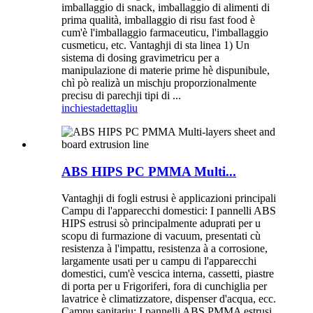
imballaggio di snack, imballaggio di alimenti di
prima qualità, imballaggio di risu fast food è
cum'è l'imballaggio farmaceuticu, l'imballaggio
cusmeticu, etc. Vantaghji di sta linea 1) Un
sistema di dosing gravimetricu per a
manipulazione di materie prime hè dispunibule,
chì pò realizà un mischju proporzionalmente
precisu di parechji tipi di ...
inchiesta
dettagliu
ABS HIPS PC PMMA Multi...
Vantaghji di fogli estrusi è applicazioni principali
Campu di l'apparecchi domestici: I pannelli ABS
HIPS estrusi sò principalmente aduprati per u
scopu di furmazione di vacuum, presentati cù
resistenza à l'impattu, resistenza à a corrosione,
largamente usati per u campu di l'apparecchi
domestici, cum'è vescica interna, cassetti, piastre
di porta per u Frigoriferi, fora di cunchiglia per
lavatrice è climatizzatore, dispenser d'acqua, ecc.
Campu sanitariu: I pannelli ABS PMMA estrusi