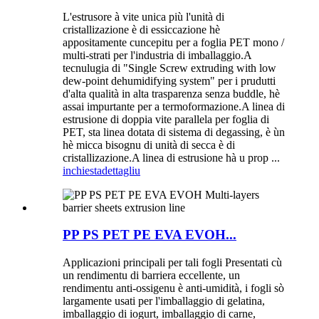
L'estrusore à vite unica più l'unità di
cristallizazione è di essiccazione hè
appositamente cuncepitu per a foglia PET mono /
multi-strati per l'industria di imballaggio.A
tecnulugia di "Single Screw extruding with low
dew-point dehumidifying system" per i prudutti
d'alta qualità in alta trasparenza senza buddle, hè
assai impurtante per a termoformazione.A linea di
estrusione di doppia vite parallela per foglia di
PET, sta linea dotata di sistema di degassing, è ùn
hè micca bisognu di unità di secca è di
cristallizazione.A linea di estrusione hà u prop ...
inchiesta
dettagliu
PP PS PET PE EVA EVOH...
Applicazioni principali per tali fogli Presentati cù
un rendimentu di barriera eccellente, un
rendimentu anti-ossigenu è anti-umidità, i fogli sò
largamente usati per l'imballaggio di gelatina,
imballaggio di iogurt, imballaggio di carne,