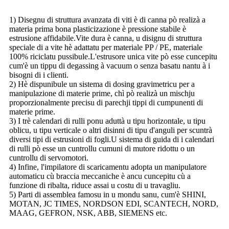
1) Disegnu di struttura avanzata di viti è di canna pò realizà a
materia prima bona plasticizazione è pressione stabile è
estrusione affidabile.Vite dura è canna, u disignu di struttura
speciale di a vite hè adattatu per materiale PP / PE, materiale
100% riciclatu pussibule.L'estrusore unica vite pò esse cuncepitu
cum'è un tippu di degassing à vacuum o senza basatu nantu à i
bisogni di i clienti.
2) Hè dispunibule un sistema di dosing gravimetricu per a
manipulazione di materie prime, chì pò realizà un mischju
proporzionalmente precisu di parechji tippi di cumpunenti di
materie prime.
3) I trè calendari di rulli ponu aduttà u tipu horizontale, u tipu
oblicu, u tipu verticale o altri disinni di tipu d'anguli per scuntrà
diversi tipi di estrusioni di fogli.U sistema di guida di i calendari
di rulli pò esse un cuntrollu cumuni di mutore ridottu o un
cuntrollu di servomotori.
4) Infine, l'impilatore di scaricamentu adopta un manipulatore
automaticu cù braccia meccaniche è ancu cuncepitu cù a
funzione di ribalta, riduce assai u costu di u travagliu.
5) Parti di assemblea famosu in u mondu sanu, cum'è SHINI,
MOTAN, JC TIMES, NORDSON EDI, SCANTECH, NORD,
MAAG, GEFRON, NSK, ABB, SIEMENS etc.