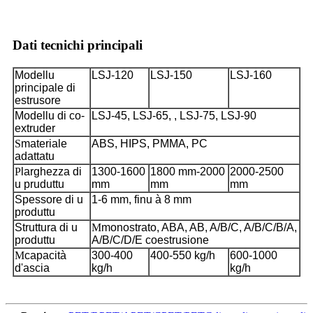
Dati tecnichi principali
Modellu
LSJ-120
LSJ-150
LSJ-160
principale di
estrusore
Modellu di co-
LSJ-45, LSJ-65, , LSJ-75, LSJ-90
extruder
S
materiale
ABS, HIPS, PMMA, PC
adattatu
P
larghezza di
1300-1600
1800 mm-2000
2000-2500
u pruduttu
mm
mm
mm
Spessore di u
1-6 mm, finu à 8 mm
produttu
Struttura di u
M
monostrato, ABA, AB, A/B/C, A/B/C/B/A,
produttu
A/B/C/D/E coestrusione
M
capacità
300-400
400-550 kg/h
600-1000
d'ascia
kg/h
kg/h