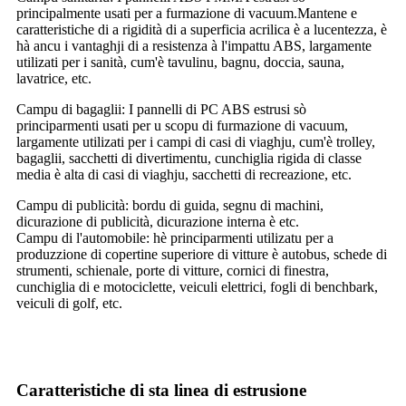
principalmente usati per a furmazione di vacuum.Mantene e
caratteristiche di a rigidità di a superficia acrilica è a lucentezza, è
hà ancu i vantaghji di a resistenza à l'impattu ABS, largamente
utilizati per i sanità, cum'è tavulinu, bagnu, doccia, sauna,
lavatrice, etc.
Campu di bagaglii: I pannelli di PC ABS estrusi sò
principarmenti usati per u scopu di furmazione di vacuum,
largamente utilizati per i campi di casi di viaghju, cum'è trolley,
bagaglii, sacchetti di divertimentu, cunchiglia rigida di classe
media è alta di casi di viaghju, sacchetti di recreazione, etc.
Campu di publicità: bordu di guida, segnu di machini,
dicurazione di publicità, dicurazione interna è etc.
Campu di l'automobile: hè principarmenti utilizatu per a
produzzione di copertine superiore di vitture è autobus, schede di
strumenti, schienale, porte di vitture, cornici di finestra,
cunchiglia di e motociclette, veiculi elettrici, fogli di benchbark,
veiculi di golf, etc.
Caratteristiche di sta linea di estrusione