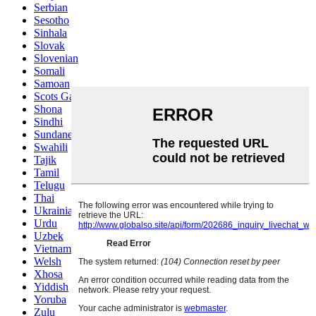
Serbian
Sesotho
Sinhala
Slovak
Slovenian
Somali
Samoan
Scots Gaelic
Shona
Sindhi
Sundanese
Swahili
Tajik
Tamil
Telugu
Thai
Ukrainian
Urdu
Uzbek
Vietnamese
Welsh
Xhosa
Yiddish
Yoruba
Zulu