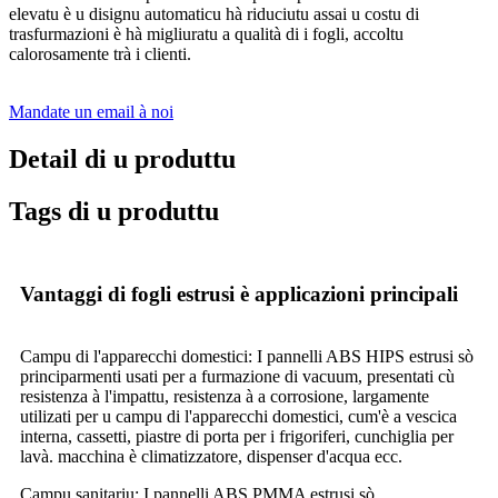
elevatu è u disignu automaticu hà riduciutu assai u costu di
trasfurmazioni è hà migliuratu a qualità di i fogli, accoltu
calorosamente trà i clienti.
Mandate un email à noi
Detail di u produttu
Tags di u produttu
Vantaggi di fogli estrusi è applicazioni principali
Campu di l'apparecchi domestici: I pannelli ABS HIPS estrusi sò
principarmenti usati per a furmazione di vacuum, presentati cù
resistenza à l'impattu, resistenza à a corrosione, largamente
utilizati per u campu di l'apparecchi domestici, cum'è a vescica
interna, cassetti, piastre di porta per i frigoriferi, cunchiglia per
lavà. macchina è climatizzatore, dispenser d'acqua ecc.
Campu sanitariu: I pannelli ABS PMMA estrusi sò