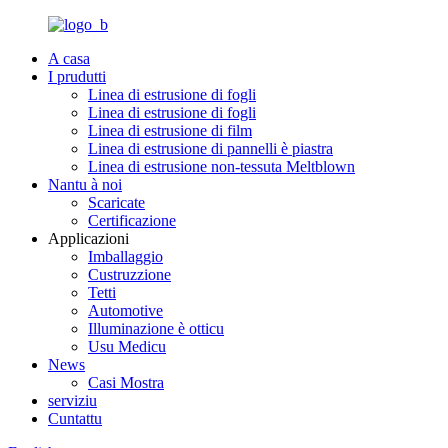
A casa
I prudutti
Linea di estrusione di fogli
Linea di estrusione di fogli
Linea di estrusione di film
Linea di estrusione di pannelli è piastra
Linea di estrusione non-tessuta Meltblown
Nantu à noi
Scaricate
Certificazione
Applicazioni
Imballaggio
Custruzzione
Tetti
Automotive
Illuminazione è otticu
Usu Medicu
News
Casi Mostra
serviziu
Cuntattu